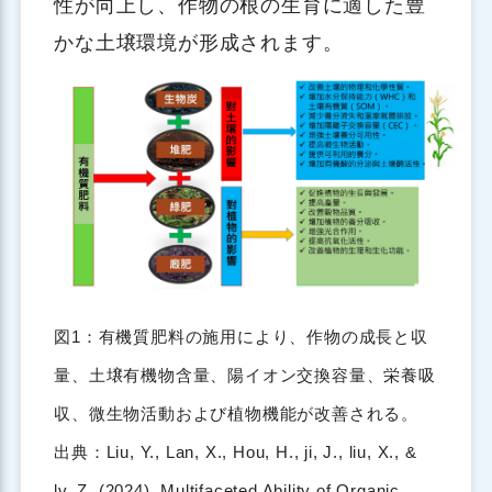
性が向上し、作物の根の生育に適した豊
かな土壌環境が形成されます。
図1：有機質肥料の施用により、作物の成長と収
量、土壌有機物含量、陽イオン交換容量、栄養吸
収、微生物活動および植物機能が改善される。
出典：Liu, Y., Lan, X., Hou, H., ji, J., liu, X., &
lv, Z. (2024). Multifaceted Ability of Organic