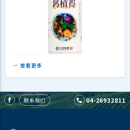
钙植得
植保硅
好御罩
植医硅(待上架)
钙速喜(待上架)
台茂好收澄(待上架)
查看更多
04-26932811
联系我们