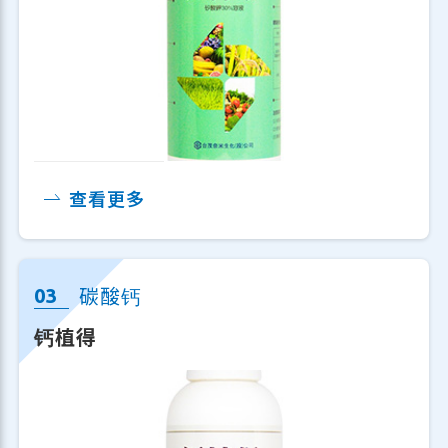
号，提供农民在不同作物、不同的病虫害
防治上，有更多元的选择。
台茂所生产的免登资材也提供OEM/ODM
服务，于为客户提供各种解决方案。可根
据客户需求开发新产品（ODM），还是根
查看更多
据客户提供的配方进行生产（OEM），提
供专业的技术和稳定的生产。台茂拥有丰
碳酸钙
富的制造经验，从设计、生产、田间试验
等，每个环节都经过严格把关，确保交付
钙植得
的产品符合最高标准。
产品: