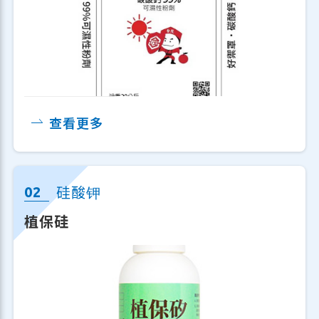
查看更多
硅酸钾
(化学农药十年减半方案，2023)
植保硅
台茂针对列表上的碳酸钙(钙植得、好御
罩)、二氧化硅(植医硅)、硅酸钾(植保
硅)、苦楝油(钙速喜)与柑橘精油(台茂-好
收澄)进行产品原料设计与申请，已取得证