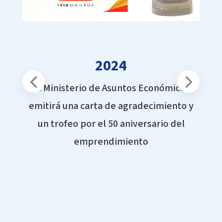
2024
El Ministerio de Asuntos Económicos
emitirá una carta de agradecimiento y
un trofeo por el 50 aniversario del
emprendimiento
e
 del
Sob
la de
 de