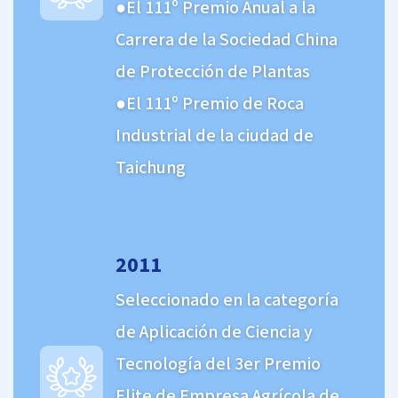
El 111º Premio Anual a la
Carrera de la Sociedad China
de Protección de Plantas
El 111º Premio de Roca
Industrial de la ciudad de
Taichung
2011
Seleccionado en la categoría
de Aplicación de Ciencia y
Tecnología del 3er Premio
Elite de Empresa Agrícola de